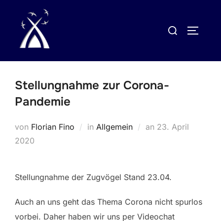
Zum
Inhalt
Suchen
SEITEN
springen
nach:
Stellungnahme zur Corona-
Pandemie
Veröffentlicht
von
Florian Fino
in
Allgemein
an
23. April
am
2020
Stellungnahme der Zugvögel Stand 23.04.
Auch an uns geht das Thema Corona nicht spurlos
vorbei. Daher haben wir uns per Videochat