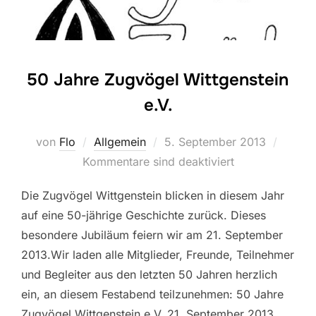
50 Jahre Zugvögel Wittgenstein
e.V.
Veröffentlicht
von
Flo
Allgemein
5. September 2013
am
Kommentare sind deaktiviert
Die Zugvögel Wittgenstein blicken in diesem Jahr
auf eine 50-jährige Geschichte zurück. Dieses
besondere Jubiläum feiern wir am 21. September
2013.Wir laden alle Mitglieder, Freunde, Teilnehmer
und Begleiter aus den letzten 50 Jahren herzlich
ein, an diesem Festabend teilzunehmen: 50 Jahre
Zugvögel Wittgenstein e.V. 21. September 2013