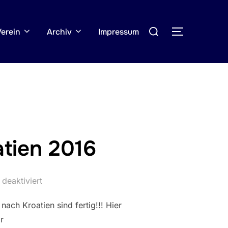
Suchen
Verein
Archiv
Impressum
SEITENLE
nach:
atien 2016
deaktiviert
nach Kroatien sind fertig!!! Hier
r