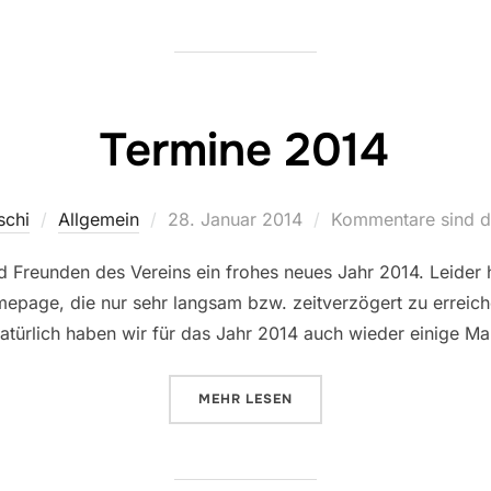
Termine 2014
Veröffentlicht
chi
Allgemein
28. Januar 2014
Kommentare sind de
am
d Freunden des Vereins ein frohes neues Jahr 2014. Leider 
epage, die nur sehr langsam bzw. zeitverzögert zu erreiche
türlich haben wir für das Jahr 2014 auch wieder einige 
ÜBER „TERMINE 2014“
MEHR
LESEN